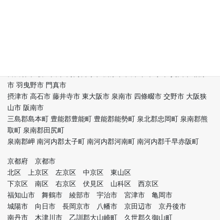
生野区 旭区 城東区 阿倍野区 住吉区 東住吉区 西成区 淀川区 鶴見
区 住之江区 平野区
北区 中央区 堺区 堺市中区 堺市東区 堺市西区 堺市南区 堺市北区
堺市美原区 岸和田市
豊中市 池田市 吹田市 泉大津市 高槻市 貝塚市 守口市 枚方市 茨木
市 八尾市 泉佐野市
富田林市 寝屋川市 河内長野市 松原市 大東市 和泉市 箕面市 柏原
市 羽曳野市 門真市
摂津市 高石市 藤井寺市 東大阪市 泉南市 四條畷市 交野市 大阪狭
山市 阪南市
三島郡島本町 豊能郡豊能町 豊能郡能勢町 泉北郡忠岡町 泉南郡熊
取町 泉南郡田尻町
泉南郡岬 南河内郡太子町 南河内郡河南町 南河内郡千早赤阪町
京都府 京都市
北区 上京区 左京区 中京区 東山区
下京区 南区 右京区 伏見区 山科区 西京区
福知山市 舞鶴市 綾部市 宇治市 宮津市 亀岡市
城陽市 向日市 長岡京市 八幡市 京田辺市 京丹後市
南丹市 木津川市 乙訓郡大山崎町 久世郡久御山町