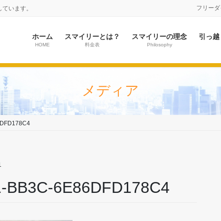
フリーダイヤ
しています。
ホーム
スマイリーとは？
スマイリーの理念
引っ越
HOME
料金表
Philosophy
メディア
6DFD178C4
1
1-BB3C-6E86DFD178C4