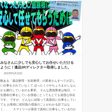
みなさんに少しでも安心してお任せいただける
ように！遺品3Rディレクター取得しました。
2023年5月10日
数ある「遺品整理・生前整理」の業者さんすべてが正し
い仕事をされていなくて ぼったくりやちょろまかしなん
かも横行しているのも事実。 そんな悪徳業者は毎日、一
生懸命仕事をしている僕達にとってもとても迷惑な存在
です。 ですが、どんなに頑張って真面目に仕事をしてい
ても お客様に初対面の僕達のことがわかる訳ではな
く、、、 スマイリーが善良で真剣に仕事をしているのか