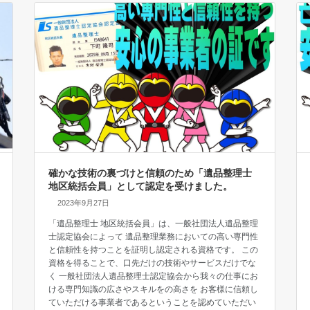
確かな技術の裏づけと信頼のため「遺品整理士
地区統括会員」として認定を受けました。
2023年9月27日
「遺品整理士 地区統括会員」は、一般社団法人遺品整理
士認定協会によって 遺品整理業務においての高い専門性
と信頼性を持つことを証明し認定される資格です。 この
資格を得ることで、口先だけの技術やサービスだけでな
く 一般社団法人遺品整理士認定協会から我々の仕事にお
ける専門知識の広さやスキルをの高さを お客様に信頼し
ていただける事業者であるということを認めていただい