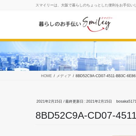
コ
ナ
スマイリーは、大阪で暮らしのちょっとした便利をお手伝い
ン
ビ
テ
ゲ
ン
ー
ツ
シ
に
ョ
移
ン
動
に
移
動
HOME
メディア
8BD52C9A-CD07-4511-BB3C-6E8
2021年2月15日
/ 最終更新日 :
2021年2月15日
bosaka517
8BD52C9A-CD07-451