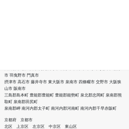
大阪府下 大阪市内
都島区 福島区 此花区 西区 港区 大正区 天王寺区 浪速区 西淀川区
東淀川区 東成区
生野区 旭区 城東区 阿倍野区 住吉区 東住吉区 西成区 淀川区 鶴見
区 住之江区 平野区
北区 中央区 堺区 堺市中区 堺市東区 堺市西区 堺市南区 堺市北区
堺市美原区 岸和田市
豊中市 池田市 吹田市 泉大津市 高槻市 貝塚市 守口市 枚方市 茨木
市 八尾市 泉佐野市
富田林市 寝屋川市 河内長野市 松原市 大東市 和泉市 箕面市 柏原
市 羽曳野市 門真市
摂津市 高石市 藤井寺市 東大阪市 泉南市 四條畷市 交野市 大阪狭
山市 阪南市
三島郡島本町 豊能郡豊能町 豊能郡能勢町 泉北郡忠岡町 泉南郡熊
取町 泉南郡田尻町
泉南郡岬 南河内郡太子町 南河内郡河南町 南河内郡千早赤阪町
京都府 京都市
北区 上京区 左京区 中京区 東山区