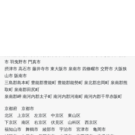
東淀川区 東成区
生野区 旭区 城東区 阿倍野区 住吉区 東住吉区 西成区 淀川区 鶴見
区 住之江区 平野区
北区 中央区 堺区 堺市中区 堺市東区 堺市西区 堺市南区 堺市北区
堺市美原区 岸和田市
豊中市 池田市 吹田市 泉大津市 高槻市 貝塚市 守口市 枚方市 茨木
市 八尾市 泉佐野市
富田林市 寝屋川市 河内長野市 松原市 大東市 和泉市 箕面市 柏原
市 羽曳野市 門真市
摂津市 高石市 藤井寺市 東大阪市 泉南市 四條畷市 交野市 大阪狭
山市 阪南市
三島郡島本町 豊能郡豊能町 豊能郡能勢町 泉北郡忠岡町 泉南郡熊
取町 泉南郡田尻町
泉南郡岬 南河内郡太子町 南河内郡河南町 南河内郡千早赤阪町
京都府 京都市
北区 上京区 左京区 中京区 東山区
下京区 南区 右京区 伏見区 山科区 西京区
福知山市 舞鶴市 綾部市 宇治市 宮津市 亀岡市