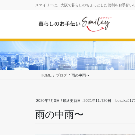
コ
ナ
スマイリーは、大阪で暮らしのちょっとした便利をお手伝い
ン
ビ
テ
ゲ
ン
ー
ツ
シ
に
ョ
移
ン
動
に
移
動
HOME
ブログ
雨の中雨〜
2020年7月3日
/ 最終更新日 :
2021年11月20日
bosaka517
雨の中雨〜