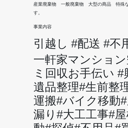
産業廃棄物 一般廃棄物 大型の商品 特殊
す。
事業内容
引越し #配送 #
一軒家マンション
ミ回収お手伝い #
遺品整理#生前整
運搬#バイク移動#
漏り#大工工事#