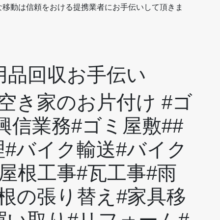
な移動は信頼をおける提携業者にお手伝いして頂きま
不用品回収お手伝い
空き家のお片付け #ゴ
興信業務#ゴミ屋敷##
理#バイク輸送#バイク
屋根工事#瓦工事#雨
屋根の張り替え#家具移