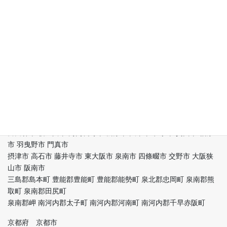
引っ越し緊急24区 大阪1安い引っ越し 安い不用品回収 安いゴミ屋
大阪府下 大阪市内
都島区 福島区 此花区 西区 港区 大正区 天王寺区 浪速区 西淀川区
東淀川区 東成区
生野区 旭区 城東区 阿倍野区 住吉区 東住吉区 西成区 淀川区 鶴見
区 住之江区 平野区
北区 中央区 堺区 堺市中区 堺市東区 堺市西区 堺市南区 堺市北区
堺市美原区 岸和田市
豊中市 池田市 吹田市 泉大津市 高槻市 貝塚市 守口市 枚方市 茨木
市 八尾市 泉佐野市
富田林市 寝屋川市 河内長野市 松原市 大東市 和泉市 箕面市 柏原
市 羽曳野市 門真市
摂津市 高石市 藤井寺市 東大阪市 泉南市 四條畷市 交野市 大阪狭
山市 阪南市
三島郡島本町 豊能郡豊能町 豊能郡能勢町 泉北郡忠岡町 泉南郡熊
取町 泉南郡田尻町
泉南郡岬 南河内郡太子町 南河内郡河南町 南河内郡千早赤阪町
京都府 京都市