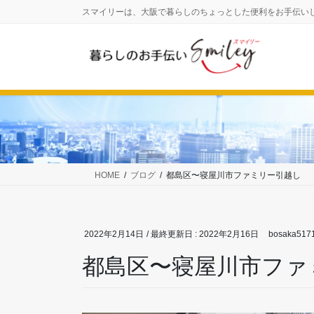
コ
ナ
スマイリーは、大阪で暮らしのちょっとした便利をお手伝い
ン
ビ
テ
ゲ
ン
ー
ツ
シ
に
ョ
移
ン
動
に
移
動
HOME
ブログ
都島区〜寝屋川市ファミリー引越し
2022年2月14日
/ 最終更新日 :
2022年2月16日
bosaka517
都島区〜寝屋川市ファ