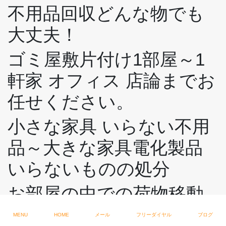
不用品回収どんな物でも
大丈夫！
ゴミ屋敷片付け1部屋～1
軒家 オフィス 店論までお
任せください。
小さな家具 いらない不用
品～大きな家具電化製品
いらないものの処分
お部屋の中での荷物移動
遺品整理 #生前整理
MENU
HOME
メール
フリーダイヤル
ブログ