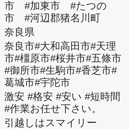
市 #加東市 #たつの
市 #河辺郡猪名川町
奈良県
奈良市#大和高田市#天理
市#橿原市#桜井市#五條市
#御所市#生駒市#香芝市#
葛城市#宇陀市
激安 #格安 #安い #短時間
#作業お任せ下さい。
引越しはスマイリー