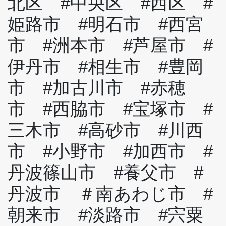
北区 #中央区 #西区 #
姫路市 #明石市 #西宮
市 #洲本市 #芦屋市 #
伊丹市 #相生市 #豊岡
市 #加古川市 #赤穂
市 #西脇市 #宝塚市 #
三木市 #高砂市 #川西
市 #小野市 #加西市 #
丹波篠山市 #養父市 #
丹波市 ＃南あわじ市 #
朝来市 #淡路市 #宍粟