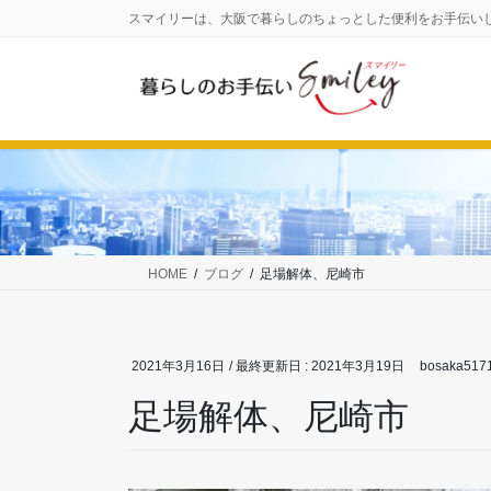
コ
ナ
スマイリーは、大阪で暮らしのちょっとした便利をお手伝い
ン
ビ
テ
ゲ
ン
ー
ツ
シ
に
ョ
移
ン
動
に
移
動
HOME
ブログ
足場解体、尼崎市
2021年3月16日
/ 最終更新日 :
2021年3月19日
bosaka517
足場解体、尼崎市