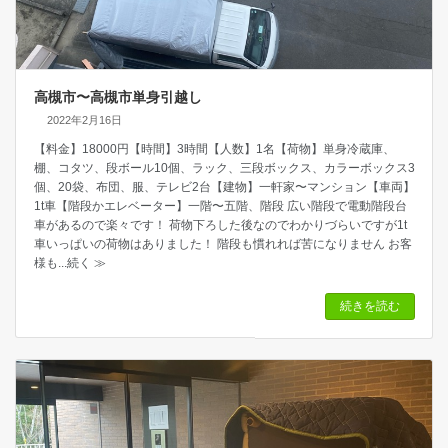
高槻市〜高槻市単身引越し
2022年2月16日
【料金】18000円【時間】3時間【人数】1名【荷物】単身冷蔵庫、
棚、コタツ、段ボール10個、ラック、三段ボックス、カラーボックス3
個、20袋、布団、服、テレビ2台【建物】一軒家〜マンション【車両】
1t車【階段かエレベーター】一階〜五階、階段 広い階段で電動階段台
車があるので楽々です！ 荷物下ろした後なのでわかりづらいですが1t
車いっぱいの荷物はありました！ 階段も慣れれば苦になりません お客
様も
...続く ≫
続きを読む