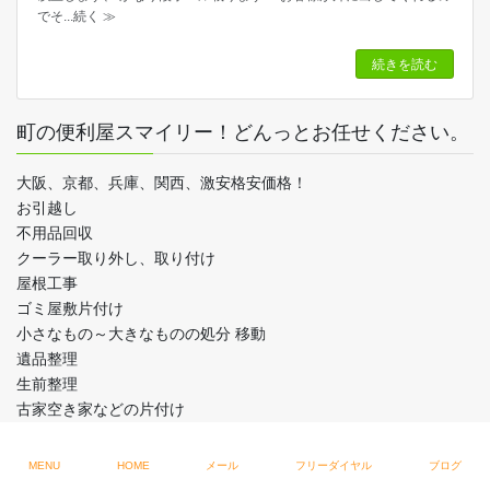
でそ
...続く ≫
続きを読む
町の便利屋スマイリー！どんっとお任せください。
大阪、京都、兵庫、関西、激安格安価格！
お引越し
不用品回収
クーラー取り外し、取り付け
屋根工事
ゴミ屋敷片付け
小さなもの～大きなものの処分 移動
遺品整理
生前整理
古家空き家などの片付け
解体
リフォーム
MENU
HOME
メール
フリーダイヤル
ブログ
大工工事