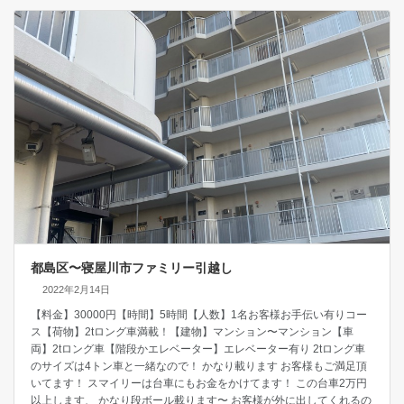
都島区〜寝屋川市ファミリー引越し
2022年2月14日
【料金】30000円【時間】5時間【人数】1名お客様お手伝い有りコー
ス【荷物】2tロング車満載！【建物】マンション〜マンション【車
両】2tロング車【階段かエレベーター】エレベーター有り 2tロング車
のサイズは4トン車と一緒なので！ かなり載ります お客様もご満足頂
いてます！ スマイリーは台車にもお金をかけてます！ この台車2万円
以上します、 かなり段ボール載ります〜 お客様が外に出してくれるの