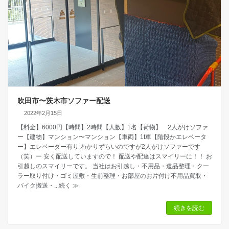
吹田市〜茨木市ソファー配送
2022年2月15日
【料金】6000円【時間】2時間【人数】1名【荷物】 2人がけソファ
ー【建物】マンション〜マンション【車両】1t車【階段かエレベータ
ー】エレベーター有り わかりずらいのですが2人がけソファーです
（笑）ー 安く配送していますので！ 配送や配達はスマイリーに！！ お
引越しのスマイリーです。 当社はお引越し・不用品・遺品整理・クー
ラー取り付け・ゴミ屋敷・生前整理・お部屋のお片付け不用品買取・
バイク搬送・
...続く ≫
続きを読む