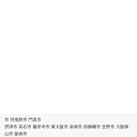
スにも出ています！
信頼と信用、実績の 株式会社 司グループ!!
激安 格安 清潔 早い 夜間 即対応 至急 早急
ゴミ屋敷 汚部屋 廃品 不用品 清潔 綺麗 屋根工事 総合建設 便利屋
引っ越し緊急24区 大阪1安い引っ越し 安い不用品回収 安いゴミ屋
大阪府下 大阪市内
都島区 福島区 此花区 西区 港区 大正区 天王寺区 浪速区 西淀川区
東淀川区 東成区
生野区 旭区 城東区 阿倍野区 住吉区 東住吉区 西成区 淀川区 鶴見
区 住之江区 平野区
北区 中央区 堺区 堺市中区 堺市東区 堺市西区 堺市南区 堺市北区
堺市美原区 岸和田市
豊中市 池田市 吹田市 泉大津市 高槻市 貝塚市 守口市 枚方市 茨木
市 八尾市 泉佐野市
富田林市 寝屋川市 河内長野市 松原市 大東市 和泉市 箕面市 柏原
市 羽曳野市 門真市
摂津市 高石市 藤井寺市 東大阪市 泉南市 四條畷市 交野市 大阪狭
山市 阪南市