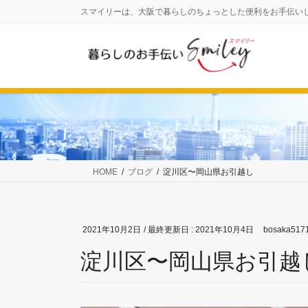
コ
ナ
スマイリーは、大阪で暮らしのちょっとした便利をお手伝い
ン
ビ
テ
ゲ
ン
ー
ツ
シ
に
ョ
移
ン
動
に
移
動
HOME
ブログ
淀川区〜岡山県お引越し
2021年10月2日
/ 最終更新日 :
2021年10月4日
bosaka517
淀川区〜岡山県お引越