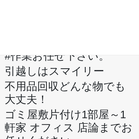
市#橿原市#桜井市#五條市
#御所市#生駒市#香芝市#
葛城市#宇陀市
激安 #格安 #安い #短時間
#作業お任せ下さい。
引越しはスマイリー
不用品回収どんな物でも
大丈夫！
ゴミ屋敷片付け1部屋～1
軒家 オフィス 店論までお