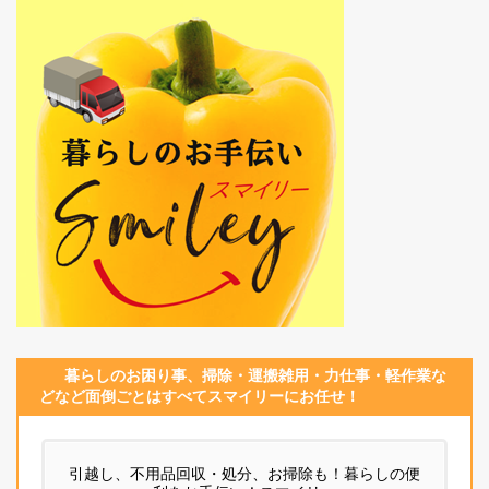
暮らしのお困り事、
掃除・運搬
雑用
・
力仕事
・
軽作業
な
どなど面倒ごとはすべてスマイリーにお任せ！
引越し、不用品回収・処分、お掃除も！暮らしの便