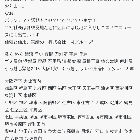
おります。
なお、
ボランティア活動もさせていただいています！
当社社長は各被災地などに翌日には現地に入りし全国区でニュー
スにも出ています！
信頼と信用、実績の 株式会社 司グループ!!
激安 格安 清潔 早い 夜間 即対応 至急 早急
ゴミ屋敷 汚部屋 廃品 不用品 清潔 綺麗 屋根工事 総合建設 便利屋
引っ越し緊急24区 大阪1安い引っ越し 安い不用品回収 安いゴミ屋
大阪府下 大阪市内
都島区 福島区 此花区 西区 港区 大正区 天王寺区 浪速区 西淀川区
東淀川区 東成区
生野区 旭区 城東区 阿倍野区 住吉区 東住吉区 西成区 淀川区 鶴見
区 住之江区 平野区
北区 中央区 堺区 堺市中区 堺市東区 堺市西区 堺市南区 堺市北区
堺市美原区 岸和田市
豊中市 池田市 吹田市 泉大津市 高槻市 貝塚市 守口市 枚方市 茨木
市 八尾市 泉佐野市