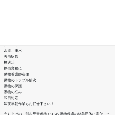
ゴミ屋敷片付け
小さなもの～大きなものの処分 移動
遺品整理
生前整理
古家空き家などの片付け
解体
リフォーム
大工工事
水道、排水
害虫駆除
蜂退治
探偵業務に
動物看護師在住
動物のトラブル解決
動物の保護
動物の悩み
即日対応
深夜早朝作業もお任せ下さい！
売り上げの一部を児童虐待 いじめ 動物保護の慈善団体に寄付して