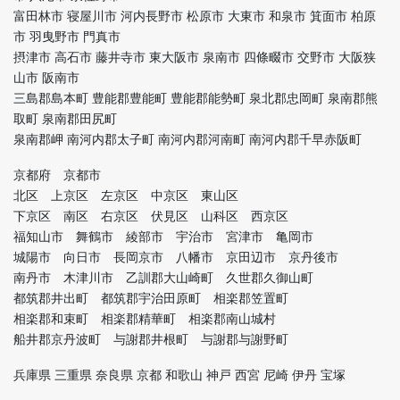
富田林市 寝屋川市 河内長野市 松原市 大東市 和泉市 箕面市 柏原
市 羽曳野市 門真市
摂津市 高石市 藤井寺市 東大阪市 泉南市 四條畷市 交野市 大阪狭
山市 阪南市
三島郡島本町 豊能郡豊能町 豊能郡能勢町 泉北郡忠岡町 泉南郡熊
取町 泉南郡田尻町
泉南郡岬 南河内郡太子町 南河内郡河南町 南河内郡千早赤阪町
京都府 京都市
北区 上京区 左京区 中京区 東山区
下京区 南区 右京区 伏見区 山科区 西京区
福知山市 舞鶴市 綾部市 宇治市 宮津市 亀岡市
城陽市 向日市 長岡京市 八幡市 京田辺市 京丹後市
南丹市 木津川市 乙訓郡大山崎町 久世郡久御山町
都筑郡井出町 都筑郡宇治田原町 相楽郡笠置町
相楽郡和束町 相楽郡精華町 相楽郡南山城村
船井郡京丹波町 与謝郡井根町 与謝郡与謝野町
兵庫県 三重県 奈良県 京都 和歌山 神戸 西宮 尼崎 伊丹 宝塚