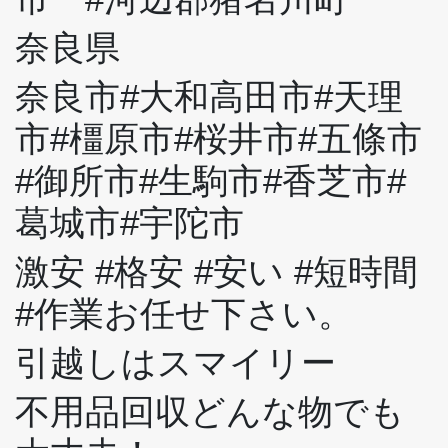
奈良県
奈良市#大和高田市#天理
市#橿原市#桜井市#五條市
#御所市#生駒市#香芝市#
葛城市#宇陀市
激安 #格安 #安い #短時間
#作業お任せ下さい。
引越しはスマイリー
不用品回収どんな物でも