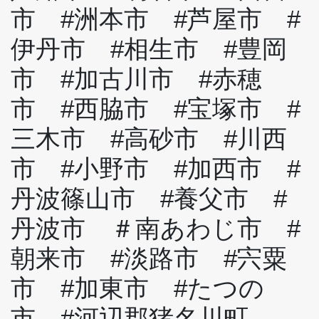
市 #洲本市 #芦屋市 #
伊丹市 #相生市 #豊岡
市 #加古川市 #赤穂
市 #西脇市 #宝塚市 #
三木市 #高砂市 #川西
市 #小野市 #加西市 #
丹波篠山市 #養父市 #
丹波市 ＃南あわじ市 #
朝来市 #淡路市 #宍粟
市 #加東市 #たつの
市 #河辺郡猪名川町