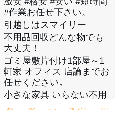
激安 #格安 #安い #短時間
#作業お任せ下さい。
引越しはスマイリー
不用品回収どんな物でも
大丈夫！
ゴミ屋敷片付け1部屋～1
軒家 オフィス 店論までお
任せください。
小さな家具 いらない不用
品～大きな家具電化製品
MENU
HOME
メール
フリーダイヤル
ブログ