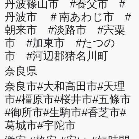
丹波篠山市 #養父市 #
丹波市 ＃南あわじ市 #
朝来市 #淡路市 #宍粟
市 #加東市 #たつの
市 #河辺郡猪名川町
奈良県
奈良市#大和高田市#天理
市#橿原市#桜井市#五條市
#御所市#生駒市#香芝市#
葛城市#宇陀市