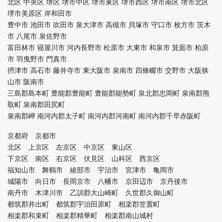
北区 中央区 堺区 堺市中区 堺市東区 堺市西区 堺市南区 堺市北区
堺市美原区 岸和田市
豊中市 池田市 吹田市 泉大津市 高槻市 貝塚市 守口市 枚方市 茨木
市 八尾市 泉佐野市
富田林市 寝屋川市 河内長野市 松原市 大東市 和泉市 箕面市 柏原
市 羽曳野市 門真市
摂津市 高石市 藤井寺市 東大阪市 泉南市 四條畷市 交野市 大阪狭
山市 阪南市
三島郡島本町 豊能郡豊能町 豊能郡能勢町 泉北郡忠岡町 泉南郡熊
取町 泉南郡田尻町
泉南郡岬 南河内郡太子町 南河内郡河南町 南河内郡千早赤阪町
京都府 京都市
北区 上京区 左京区 中京区 東山区
下京区 南区 右京区 伏見区 山科区 西京区
福知山市 舞鶴市 綾部市 宇治市 宮津市 亀岡市
城陽市 向日市 長岡京市 八幡市 京田辺市 京丹後市
南丹市 木津川市 乙訓郡大山崎町 久世郡久御山町
都筑郡井出町 都筑郡宇治田原町 相楽郡笠置町
相楽郡和束町 相楽郡精華町 相楽郡南山城村