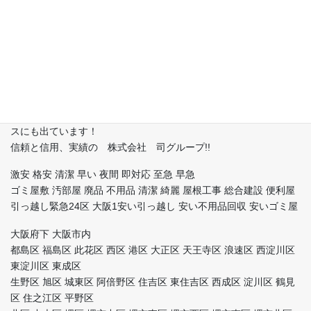
即日対応
深夜早朝作業もお任せ下さい！
売り上げの一部を児童虐待 いじめ 動物保護の慈善団体に寄付して
おります。
なお、
ボランティア活動もさせていただいています！
当社社長は各被災地などに翌日には現地に入りし全国区でニュー
スにも出ています！
信頼と信用、実績の 株式会社 司グループ!!
激安 格安 清潔 早い 夜間 即対応 至急 早急
ゴミ屋敷 汚部屋 廃品 不用品 清潔 綺麗 屋根工事 総合建設 便利屋
引っ越し緊急24区 大阪1安い引っ越し 安い不用品回収 安いゴミ屋
大阪府下 大阪市内
都島区 福島区 此花区 西区 港区 大正区 天王寺区 浪速区 西淀川区
東淀川区 東成区
生野区 旭区 城東区 阿倍野区 住吉区 東住吉区 西成区 淀川区 鶴見
区 住之江区 平野区