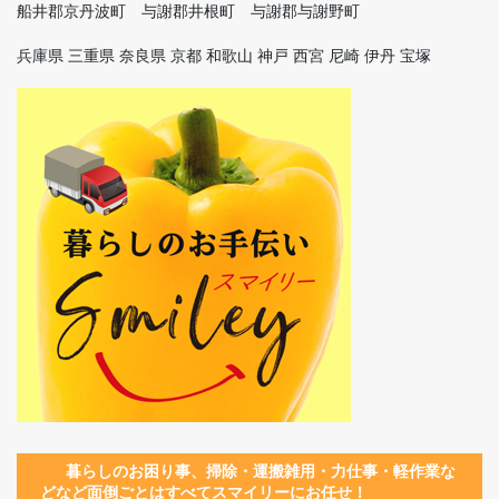
船井郡京丹波町 与謝郡井根町 与謝郡与謝野町
兵庫県 三重県 奈良県 京都 和歌山 神戸 西宮 尼崎 伊丹 宝塚
暮らしのお困り事、
掃除・運搬
雑用
・
力仕事
・
軽作業
な
どなど面倒ごとはすべてスマイリーにお任せ！