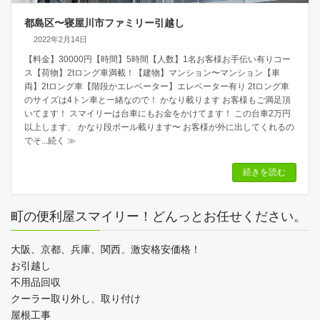
都島区〜寝屋川市ファミリー引越し
2022年2月14日
【料金】30000円【時間】5時間【人数】1名お客様お手伝い有りコー
ス【荷物】2tロング車満載！【建物】マンション〜マンション【車
両】2tロング車【階段かエレベーター】エレベーター有り 2tロング車
のサイズは4トン車と一緒なので！ かなり載ります お客様もご満足頂
いてます！ スマイリーは台車にもお金をかけてます！ この台車2万円
以上します、 かなり段ボール載ります〜 お客様が外に出してくれるの
でそ
...続く ≫
続きを読む
町の便利屋スマイリー！どんっとお任せください。
大阪、京都、兵庫、関西、激安格安価格！
お引越し
不用品回収
クーラー取り外し、取り付け
屋根工事