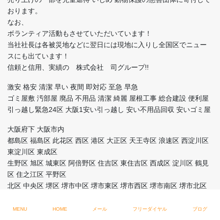
おります。
なお、
ボランティア活動もさせていただいています！
当社社長は各被災地などに翌日には現地に入りし全国区でニュー
スにも出ています！
信頼と信用、実績の 株式会社 司グループ!!
激安 格安 清潔 早い 夜間 即対応 至急 早急
ゴミ屋敷 汚部屋 廃品 不用品 清潔 綺麗 屋根工事 総合建設 便利屋
引っ越し緊急24区 大阪1安い引っ越し 安い不用品回収 安いゴミ屋
大阪府下 大阪市内
都島区 福島区 此花区 西区 港区 大正区 天王寺区 浪速区 西淀川区
東淀川区 東成区
生野区 旭区 城東区 阿倍野区 住吉区 東住吉区 西成区 淀川区 鶴見
区 住之江区 平野区
北区 中央区 堺区 堺市中区 堺市東区 堺市西区 堺市南区 堺市北区
堺市美原区 岸和田市
豊中市 池田市 吹田市 泉大津市 高槻市 貝塚市 守口市 枚方市 茨木
MENU
HOME
メール
フリーダイヤル
ブログ
市 八尾市 泉佐野市