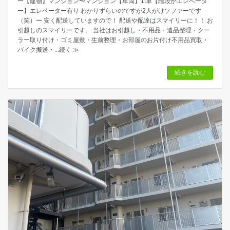
ー【建物】マンション〜マンション【車両】1t車【階段かエレベータ
ー】エレベーター有り わかりずらいのですが2人がけソファーです
（笑）ー 安く配送していますので！ 配送や配達はスマイリーに！！ お
引越しのスマイリーです。 当社はお引越し・不用品・遺品整理・クー
ラー取り付け・ゴミ屋敷・生前整理・お部屋のお片付け不用品買取・
バイク搬送・
...続く ≫
続きを読む