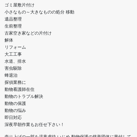
ゴミ屋敷片付け
小さなもの～大きなものの処分 移動
遺品整理
生前整理
古家空き家などの片付け
解体
リフォーム
大工工事
水道、排水
害虫駆除
蜂退治
探偵業務に
動物看護師在住
動物のトラブル解決
動物の保護
動物の悩み
即日対応
深夜早朝作業もお任せ下さい！
売り上げの一部を児童虐待 いじめ 動物保護の慈善団体に寄付して