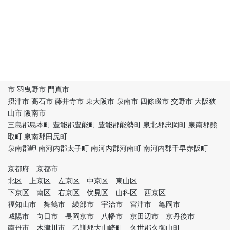
生野区 旭区 城東区 阿倍野区 住吉区 東住吉区 西成区 淀川区 鶴見
区 住之江区 平野区
北区 中央区 堺区 堺市中区 堺市東区 堺市西区 堺市南区 堺市北区
堺市美原区 岸和田市
豊中市 池田市 吹田市 泉大津市 高槻市 貝塚市 守口市 枚方市 茨木
市 八尾市 泉佐野市
富田林市 寝屋川市 河内長野市 松原市 大東市 和泉市 箕面市 柏原
市 羽曳野市 門真市
摂津市 高石市 藤井寺市 東大阪市 泉南市 四條畷市 交野市 大阪狭
山市 阪南市
三島郡島本町 豊能郡豊能町 豊能郡能勢町 泉北郡忠岡町 泉南郡熊
取町 泉南郡田尻町
泉南郡岬 南河内郡太子町 南河内郡河南町 南河内郡千早赤阪町
京都府 京都市
北区 上京区 左京区 中京区 東山区
下京区 南区 右京区 伏見区 山科区 西京区
福知山市 舞鶴市 綾部市 宇治市 宮津市 亀岡市
城陽市 向日市 長岡京市 八幡市 京田辺市 京丹後市
南丹市 木津川市 乙訓郡大山崎町 久世郡久御山町