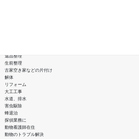
大阪、京都、兵庫、関西、激安格安価格！
お引越し
不用品回収
クーラー取り外し、取り付け
屋根工事
ゴミ屋敷片付け
小さなもの～大きなものの処分 移動
遺品整理
生前整理
古家空き家などの片付け
解体
リフォーム
大工工事
水道、排水
害虫駆除
蜂退治
探偵業務に
動物看護師在住
動物のトラブル解決