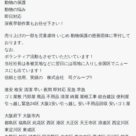
動物の保護
動物の悩み
即日対応
深夜早朝作業もお任せ下さい！
売り上げの一部を児童虐待 いじめ 動物保護の慈善団体に寄付して
おります。
なお、
ボランティア活動もさせていただいています！
当社社長は各被災地などに翌日には現地に入りし全国区でニュー
スにも出ています！
信頼と信用、実績の 株式会社 司グループ!!
激安 格安 清潔 早い 夜間 即対応 至急 早急
ゴミ屋敷 汚部屋 廃品 不用品 清潔 綺麗 屋根工事 総合建設 便利屋
引っ越し緊急24区 大阪1安い引っ越し 安い不用品回収 安いゴミ屋
大阪府下 大阪市内
都島区 福島区 此花区 西区 港区 大正区 天王寺区 浪速区 西淀川区
東淀川区 東成区