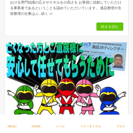
おける専門知識の広さやスキルをの高さを お客様に信頼していただけ
る事業者であるということを認めていただいています。 遺品整理や生
前整理の仕事はぶ
...続く ≫
続きを読む
MENU
HOME
メール
フリーダイヤル
ブログ
みなさんに少しでも安心してお任せいただけるように！遺品
3Rディレクター取得しました。